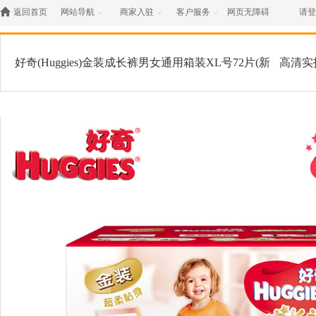

返回首页
网站导航
商家入驻
客户服务
网页无障碍
请登



好奇(Huggies)金装成长裤男女通用箱装XL号72片(新
高清实
老包装交替发货）