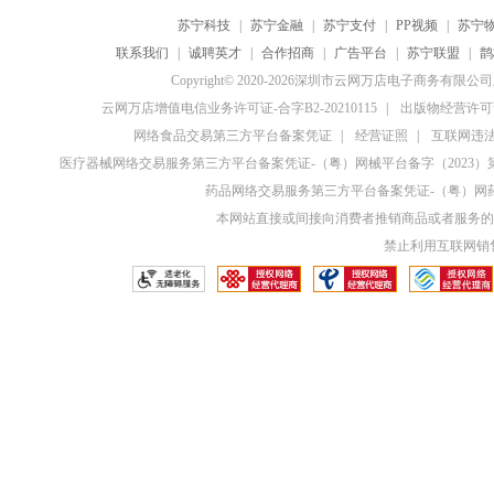
苏宁科技
|
苏宁金融
|
苏宁支付
|
PP视频
|
苏宁
联系我们
|
诚聘英才
|
合作招商
|
广告平台
|
苏宁联盟
|
鹊
Copyright© 2020-2026深圳市云网万店电子商务有限
云网万店增值电信业务许可证-合字B2-20210115
|
出版物经营许可证
网络食品交易第三方平台备案凭证
|
经营证照
|
互联网违法和
医疗器械网络交易服务第三方平台备案凭证-（粤）网械平台备字（2023）第0
药品网络交易服务第三方平台备案凭证-（粤）网药平
本网站直接或间接向消费者推销商品或者服务的
禁止利用互联网销售