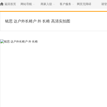

返回首页
网站导航
商家入驻
客户服务
网页无障碍
请登



铭思 达户外长椅户 外 长椅
高清实拍图