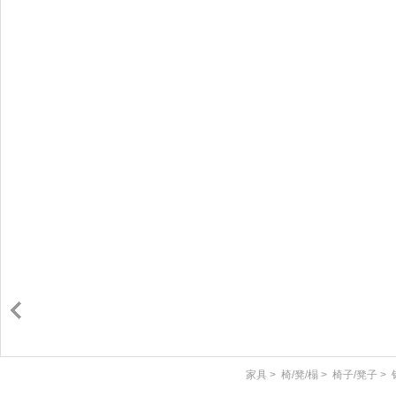
家具
>
椅/凳/榻
>
椅子/凳子
>