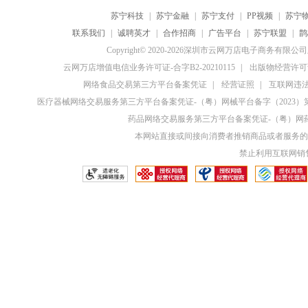
苏宁科技
|
苏宁金融
|
苏宁支付
|
PP视频
|
苏宁
联系我们
|
诚聘英才
|
合作招商
|
广告平台
|
苏宁联盟
|
鹊
Copyright© 2020-2026深圳市云网万店电子商务有限
云网万店增值电信业务许可证-合字B2-20210115
|
出版物经营许可证
网络食品交易第三方平台备案凭证
|
经营证照
|
互联网违法和
医疗器械网络交易服务第三方平台备案凭证-（粤）网械平台备字（2023）第0
药品网络交易服务第三方平台备案凭证-（粤）网药平
本网站直接或间接向消费者推销商品或者服务的
禁止利用互联网销售