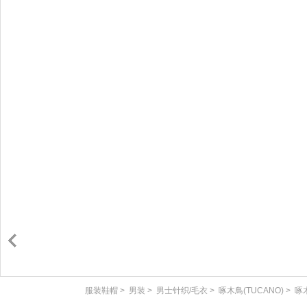
服装鞋帽
>
男装
>
男士针织/毛衣
>
啄木鳥(TUCANO)
>
啄