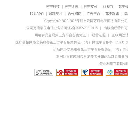
苏宁科技
|
苏宁金融
|
苏宁支付
|
PP视频
|
苏宁
联系我们
|
诚聘英才
|
合作招商
|
广告平台
|
苏宁联盟
|
鹊
Copyright© 2020-2026深圳市云网万店电子商务有限
云网万店增值电信业务许可证-合字B2-20210115
|
出版物经营许可证
网络食品交易第三方平台备案凭证
|
经营证照
|
互联网违法和
医疗器械网络交易服务第三方平台备案凭证-（粤）网械平台备字（2023）第0
药品网络交易服务第三方平台备案凭证-（粤）网药平
本网站直接或间接向消费者推销商品或者服务的
禁止利用互联网销售