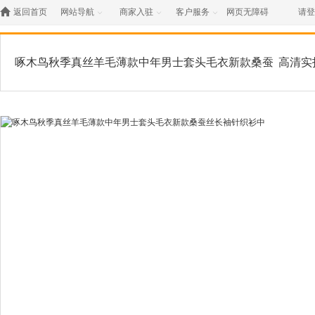

返回首页
网站导航
商家入驻
客户服务
网页无障碍
请登



啄木鸟秋季真丝羊毛薄款中年男士套头毛衣新款桑蚕
高清实
丝长袖针织衫中