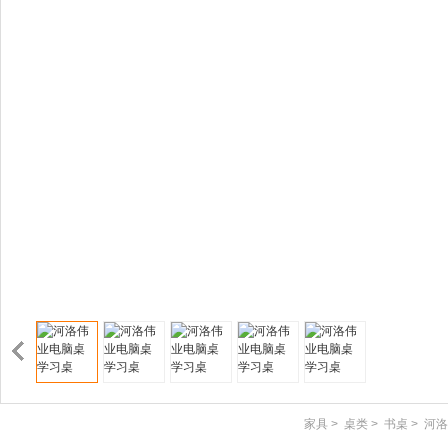
家具
>
桌类
>
书桌
>
河洛