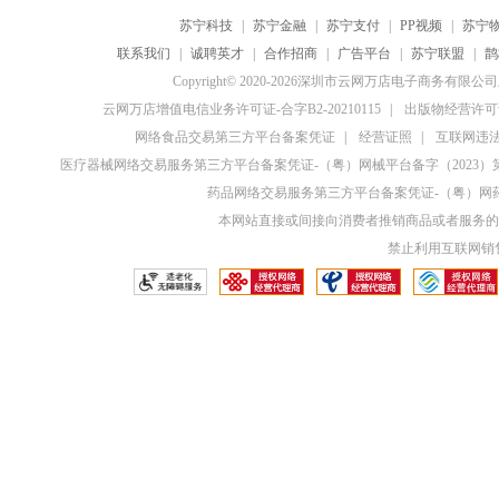
苏宁科技
|
苏宁金融
|
苏宁支付
|
PP视频
|
苏宁
联系我们
|
诚聘英才
|
合作招商
|
广告平台
|
苏宁联盟
|
鹊
Copyright© 2020-2026深圳市云网万店电子商务有限
云网万店增值电信业务许可证-合字B2-20210115
|
出版物经营许可证
网络食品交易第三方平台备案凭证
|
经营证照
|
互联网违法和
医疗器械网络交易服务第三方平台备案凭证-（粤）网械平台备字（2023）第0
药品网络交易服务第三方平台备案凭证-（粤）网药平
本网站直接或间接向消费者推销商品或者服务的
禁止利用互联网销售