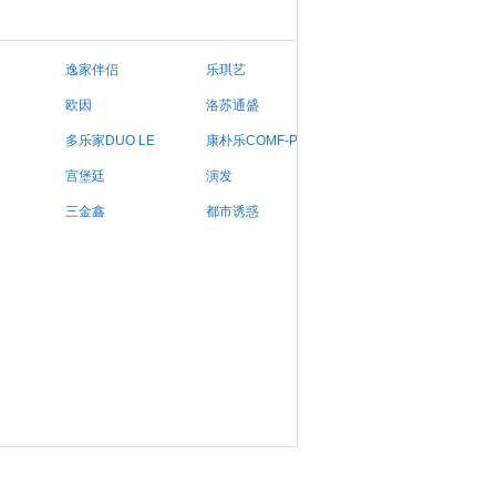
逸家伴侣
乐琪艺
欧因
洛苏通盛
多乐家DUO LE
康朴乐COMF-PR
宫堡廷
演发
三金鑫
都市诱惑