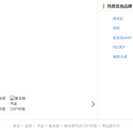
同类其他品牌
尋木匠
荺炬
全友QuanU
OLOEY
涵美大成
家具
>
桌类
>
书桌
>
豫龙都
>
豫龙都书桌120*60套
>
商品图片页