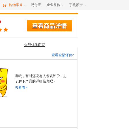

购物车
0
易付宝
企业采购
手机苏宁



0
全部优质商家
查看全部评价>
啊哦，暂时还没有人发表评价...去
了解下产品的详细信息吧~
去看看>