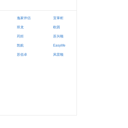
逸家伴侣
宜掌柜
班龙
欧因
荺炬
苏兴顺
凯航
Easylife
苏佰卓
风雷顺