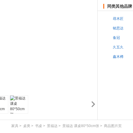
同类其他品牌
尋木匠
铭思达
备冠
久五久
鑫木樽
家具
>
桌类
>
书桌
>
景福达
>
景福达 课桌80*50cm张
>
商品图片页