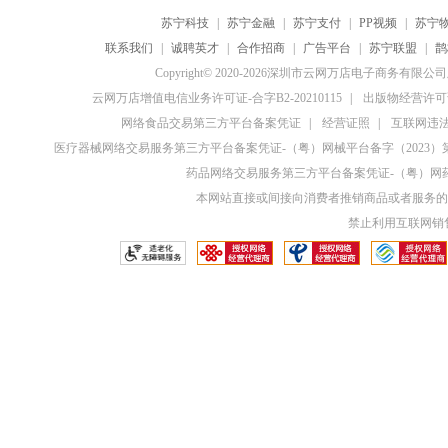
苏宁科技
|
苏宁金融
|
苏宁支付
|
PP视频
|
苏宁
联系我们
|
诚聘英才
|
合作招商
|
广告平台
|
苏宁联盟
|
鹊
Copyright© 2020-2026深圳市云网万店电子商务有限
云网万店增值电信业务许可证-合字B2-20210115
|
出版物经营许可证
网络食品交易第三方平台备案凭证
|
经营证照
|
互联网违法和
医疗器械网络交易服务第三方平台备案凭证-（粤）网械平台备字（2023）第0
药品网络交易服务第三方平台备案凭证-（粤）网药平
本网站直接或间接向消费者推销商品或者服务的
禁止利用互联网销售