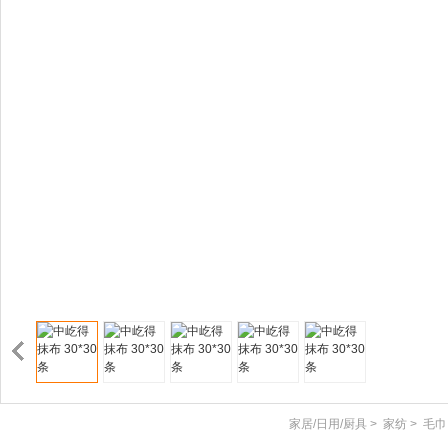
家居/日用/厨具
>
家纺
>
毛巾