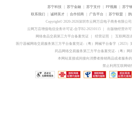
苏宁科技
|
苏宁金融
|
苏宁支付
|
PP视频
|
苏宁
联系我们
|
诚聘英才
|
合作招商
|
广告平台
|
苏宁联盟
|
鹊
Copyright© 2020-2026深圳市云网万店电子商务有限
云网万店增值电信业务许可证-合字B2-20210115
|
出版物经营许可证
网络食品交易第三方平台备案凭证
|
经营证照
|
互联网违法和
医疗器械网络交易服务第三方平台备案凭证-（粤）网械平台备字（2023）第0
药品网络交易服务第三方平台备案凭证-（粤）网药平
本网站直接或间接向消费者推销商品或者服务的
禁止利用互联网销售