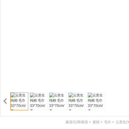
家居/日用/厨具
>
家纺
>
毛巾
>
云意生(Yu