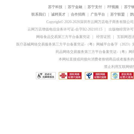
苏宁科技
|
苏宁金融
|
苏宁支付
|
PP视频
|
苏宁
联系我们
|
诚聘英才
|
合作招商
|
广告平台
|
苏宁联盟
|
鹊
Copyright© 2020-2026深圳市云网万店电子商务有限
云网万店增值电信业务许可证-合字B2-20210115
|
出版物经营许可证
网络食品交易第三方平台备案凭证
|
经营证照
|
互联网违法和
医疗器械网络交易服务第三方平台备案凭证-（粤）网械平台备字（2023）第0
药品网络交易服务第三方平台备案凭证-（粤）网药平
本网站直接或间接向消费者推销商品或者服务的
禁止利用互联网销售