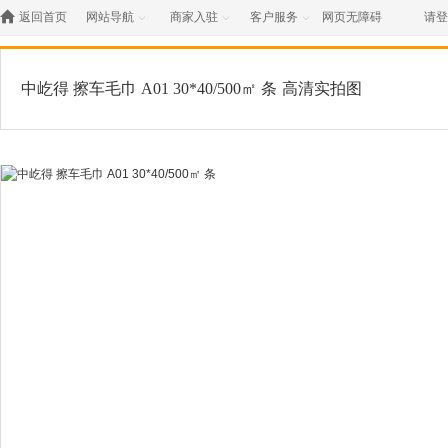

返回首页
网站导航
商家入驻
客户服务
网页无障碍
请登



中屹得 擦车毛巾 A01 30*40/500㎡ 条
高清实拍图