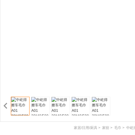
家居/日用/厨具
>
家纺
>
毛巾
>
中屹