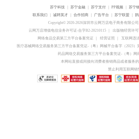
苏宁科技
|
苏宁金融
|
苏宁支付
|
PP视频
|
苏宁
联系我们
|
诚聘英才
|
合作招商
|
广告平台
|
苏宁联盟
|
鹊
Copyright© 2020-2026深圳市云网万店电子商务有限
云网万店增值电信业务许可证-合字B2-20210115
|
出版物经营许可证
网络食品交易第三方平台备案凭证
|
经营证照
|
互联网违法和
医疗器械网络交易服务第三方平台备案凭证-（粤）网械平台备字（2023）第0
药品网络交易服务第三方平台备案凭证-（粤）网药平
本网站直接或间接向消费者推销商品或者服务的
禁止利用互联网销售