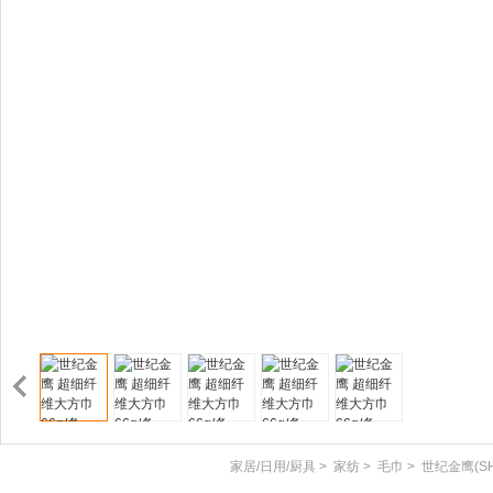
家居/日用/厨具
>
家纺
>
毛巾
>
世纪金鹰(SHI