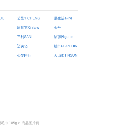
IJ
艺呈YICHENG
最生活a-life
欣莱雯Xinlaiw
金号
三利SANLI
洁丽雅grace
迈实亿
植巾PLANTJIN
心梦同行
天山柔TINSUNR
巾 105g
>
商品图片页