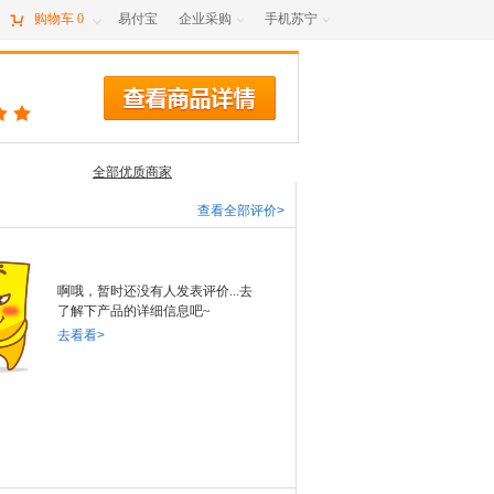

购物车
0
易付宝
企业采购
手机苏宁



全部优质商家
查看全部评价>
啊哦，暂时还没有人发表评价...去
了解下产品的详细信息吧~
去看看>