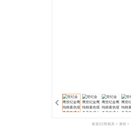
家居/日用/厨具
>
家纺
>