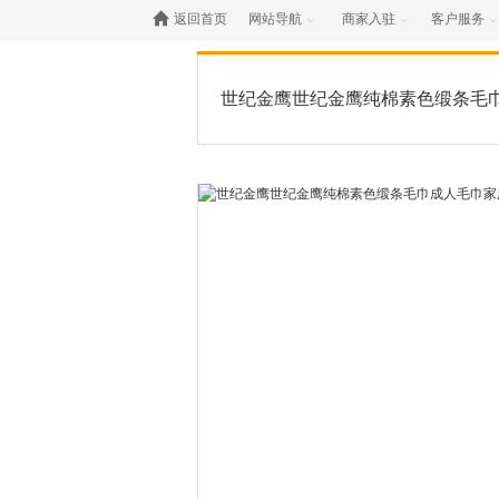

返回首页
网站导航
商家入驻
客户服务



世纪金鹰世纪金鹰纯棉素色缎条毛
巾 105g