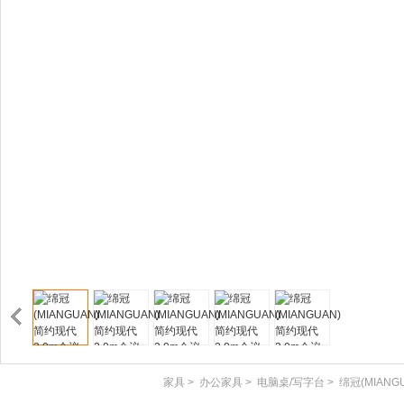
家具
>
办公家具
>
电脑桌/写字台
>
绵冠(MIANG