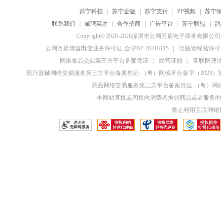
苏宁科技
|
苏宁金融
|
苏宁支付
|
PP视频
|
苏宁
联系我们
|
诚聘英才
|
合作招商
|
广告平台
|
苏宁联盟
|
鹊
Copyright© 2020-2026深圳市云网万店电子商务有限
云网万店增值电信业务许可证-合字B2-20210115
|
出版物经营许可证
网络食品交易第三方平台备案凭证
|
经营证照
|
互联网违法和
医疗器械网络交易服务第三方平台备案凭证-（粤）网械平台备字（2023）第0
药品网络交易服务第三方平台备案凭证-（粤）网药平
本网站直接或间接向消费者推销商品或者服务的
禁止利用互联网销售