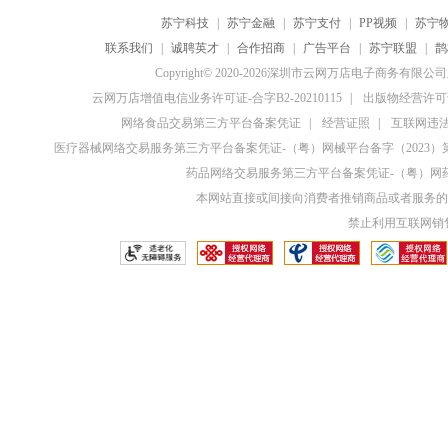
苏宁科技
|
苏宁金融
|
苏宁支付
|
PP视频
|
苏宁
联系我们
|
诚聘英才
|
合作招商
|
广告平台
|
苏宁联盟
|
鹊
Copyright© 2020-2026深圳市云网万店电子商务有限
云网万店增值电信业务许可证-合字B2-20210115
|
出版物经营许可证
网络食品交易第三方平台备案凭证
|
经营证照
|
互联网违法和
医疗器械网络交易服务第三方平台备案凭证-（粤）网械平台备字（2023）第0
药品网络交易服务第三方平台备案凭证-（粤）网药平
本网站直接或间接向消费者推销商品或者服务的
禁止利用互联网销售