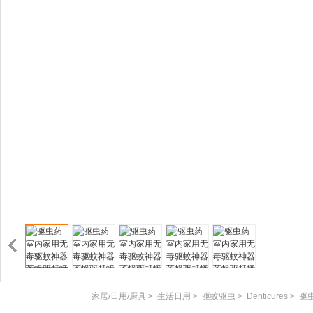
家居/日用/厨具
>
生活日用
>
驱蚊驱虫
>
Denticures
>
驱