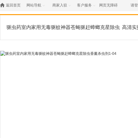

返回首页
网站导航
商家入驻
客户服务
网页无障碍
请登



驱虫药室内家用无毒驱蚊神器苍蝇驱赶蟑螂克星除虫
高清实
香薰杀虫剂1-04