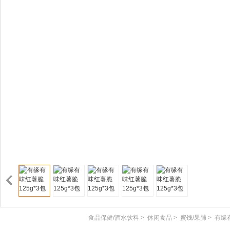
食品保健/酒水饮料
>
休闲食品
>
蜜饯/果脯
>
有缘有