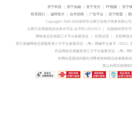
苏宁科技
|
苏宁金融
|
苏宁支付
|
PP视频
|
苏宁
联系我们
|
诚聘英才
|
合作招商
|
广告平台
|
苏宁联盟
|
鹊
Copyright© 2020-2026深圳市云网万店电子商务有限
云网万店增值电信业务许可证-合字B2-20210115
|
出版物经营许可证
网络食品交易第三方平台备案凭证
|
经营证照
|
互联网违法和
医疗器械网络交易服务第三方平台备案凭证-（粤）网械平台备字（2023）第0
药品网络交易服务第三方平台备案凭证-（粤）网药平
本网站直接或间接向消费者推销商品或者服务的
禁止利用互联网销售