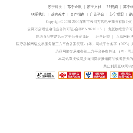
苏宁科技
|
苏宁金融
|
苏宁支付
|
PP视频
|
苏宁
联系我们
|
诚聘英才
|
合作招商
|
广告平台
|
苏宁联盟
|
鹊
Copyright© 2020-2026深圳市云网万店电子商务有限
云网万店增值电信业务许可证-合字B2-20210115
|
出版物经营许可证
网络食品交易第三方平台备案凭证
|
经营证照
|
互联网违法和
医疗器械网络交易服务第三方平台备案凭证-（粤）网械平台备字（2023）第0
药品网络交易服务第三方平台备案凭证-（粤）网药平
本网站直接或间接向消费者推销商品或者服务的
禁止利用互联网销售