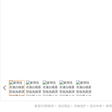
家居/日用/厨具
>
清洁用品
>
衣物洗护
>
彩衣米奇
>
家用