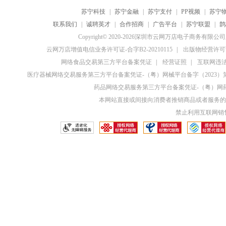
苏宁科技
|
苏宁金融
|
苏宁支付
|
PP视频
|
苏宁
联系我们
|
诚聘英才
|
合作招商
|
广告平台
|
苏宁联盟
|
鹊
Copyright© 2020-2026深圳市云网万店电子商务有限
云网万店增值电信业务许可证-合字B2-20210115
|
出版物经营许可证
网络食品交易第三方平台备案凭证
|
经营证照
|
互联网违法和
医疗器械网络交易服务第三方平台备案凭证-（粤）网械平台备字（2023）第0
药品网络交易服务第三方平台备案凭证-（粤）网药平
本网站直接或间接向消费者推销商品或者服务的
禁止利用互联网销售