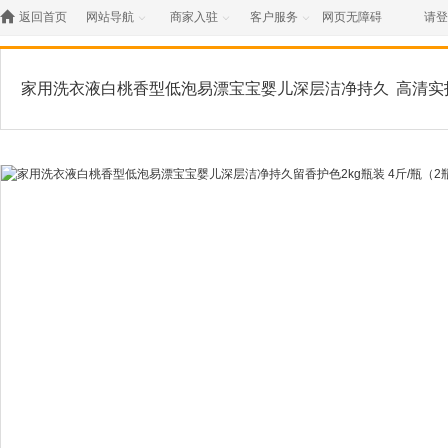

返回首页
网站导航
商家入驻
客户服务
网页无障碍
请登



家用洗衣液白桃香型低泡易漂宝宝婴儿深层洁净持久
高清实
留香护色2kg瓶装 4斤/瓶（2瓶） 【白桃香型】