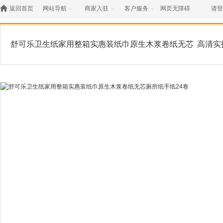

返回首页
网站导航
商家入驻
客户服务
网页无障碍
请登



舒可乐卫生纸家用整箱实惠装纸巾原生木浆卷纸无芯
高清实
厕所纸手纸24卷