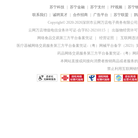
苏宁科技
|
苏宁金融
|
苏宁支付
|
PP视频
|
苏宁
联系我们
|
诚聘英才
|
合作招商
|
广告平台
|
苏宁联盟
|
鹊
Copyright© 2020-2026深圳市云网万店电子商务有限
云网万店增值电信业务许可证-合字B2-20210115
|
出版物经营许可证
网络食品交易第三方平台备案凭证
|
经营证照
|
互联网违法和
医疗器械网络交易服务第三方平台备案凭证-（粤）网械平台备字（2023）第0
药品网络交易服务第三方平台备案凭证-（粤）网药平
本网站直接或间接向消费者推销商品或者服务的
禁止利用互联网销售