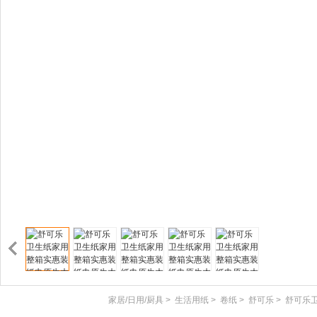
家居/日用/厨具
>
生活用纸
>
卷纸
>
舒可乐
>
舒可乐卫