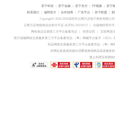
苏宁科技
|
苏宁金融
|
苏宁支付
|
PP视频
|
苏宁
联系我们
|
诚聘英才
|
合作招商
|
广告平台
|
苏宁联盟
|
鹊
Copyright© 2020-2026深圳市云网万店电子商务有限
云网万店增值电信业务许可证-合字B2-20210115
|
出版物经营许可证
网络食品交易第三方平台备案凭证
|
经营证照
|
互联网违法和
医疗器械网络交易服务第三方平台备案凭证-（粤）网械平台备字（2023）第0
药品网络交易服务第三方平台备案凭证-（粤）网药平
本网站直接或间接向消费者推销商品或者服务的
禁止利用互联网销售