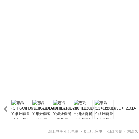
厨卫电器 生活电器
>
厨卫大家电
>
烟灶套餐
>
志高(C