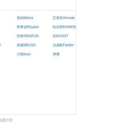
美的Midea
艾美特Airmate
荣事达Royalst
钻石牌DIAMOND
先锋SINGFUN
先科SAST
荐
美菱MELNG
法迪欧Fardior
小熊bear
津弗
品图片页