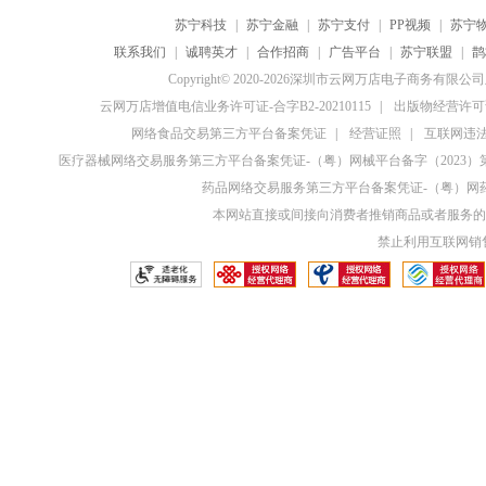
苏宁科技
|
苏宁金融
|
苏宁支付
|
PP视频
|
苏宁
联系我们
|
诚聘英才
|
合作招商
|
广告平台
|
苏宁联盟
|
鹊
Copyright© 2020-2026深圳市云网万店电子商务有限
云网万店增值电信业务许可证-合字B2-20210115
|
出版物经营许可证
网络食品交易第三方平台备案凭证
|
经营证照
|
互联网违法和
医疗器械网络交易服务第三方平台备案凭证-（粤）网械平台备字（2023）第0
药品网络交易服务第三方平台备案凭证-（粤）网药平
本网站直接或间接向消费者推销商品或者服务的
禁止利用互联网销售