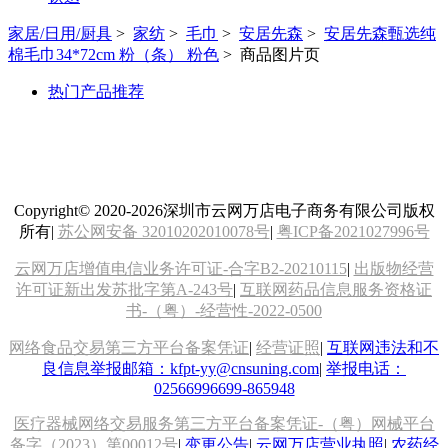
家居/日用/厨具
>
家纺
>
毛巾
>
安居先森
>
安居先森甄选纯
棉毛巾34*72cm 粉（条） 粉色
>
商品图片页
热门产品推荐
Copyright© 2020-2026深圳市云网万店电子商务有限公司版权
所有
|
苏公网安备 32010202010078号
|
粤ICP备2021027996号
云网万店增值电信业务许可证-合字B2-20210115
|
出版物经营
许可证新出发苏批字第A-243号
|
互联网药品信息服务资格证
书-（粤）-经营性-2022-0500
网络食品交易第三方平台备案凭证
|
经营证照
|
互联网违法和不
良信息举报邮箱：kfpt-yy@cnsuning.com
|
举报电话：
02566996699-865948
医疗器械网络交易服务第三方平台备案凭证-（粤）网械平台
备字（2023）第00012号
|
变更公告
|
云网万店营业执照
|
农药经