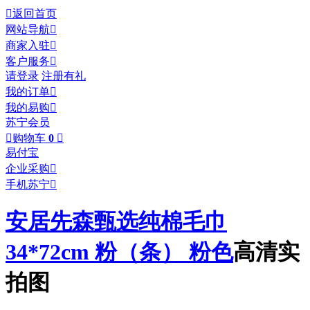

返回首页
网站导航

商家入驻

客户服务

请登录
注册有礼
我的订单

我的易购

苏宁会员

购物车
0

易付宝
企业采购

手机苏宁

安居先森甄选纯棉毛巾
34*72cm 粉（条） 粉色
高清实
拍图