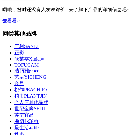
啊哦，暂时还没有人发表评价...去了解下产品的详细信息吧~
去看看>
同类其他品牌
三利SANLI
正彩
欣莱雯Xinlaiw
TOFUCAM
洁丽雅grace
艺呈YICHENG
金号
桃作PEACH JO
植巾PLANTJIN
个人店其他品牌
世纪金鹰SHIJIJ
苏宁宜品
弗切尔珀榕
最生活a-life
铁迅