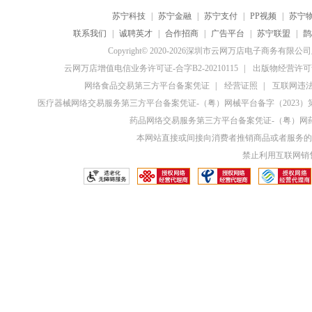
苏宁科技
|
苏宁金融
|
苏宁支付
|
PP视频
|
苏宁
联系我们
|
诚聘英才
|
合作招商
|
广告平台
|
苏宁联盟
|
鹊
Copyright© 2020-2026深圳市云网万店电子商务有限
云网万店增值电信业务许可证-合字B2-20210115
|
出版物经营许可证
网络食品交易第三方平台备案凭证
|
经营证照
|
互联网违法和
医疗器械网络交易服务第三方平台备案凭证-（粤）网械平台备字（2023）第0
药品网络交易服务第三方平台备案凭证-（粤）网药平
本网站直接或间接向消费者推销商品或者服务的
禁止利用互联网销售