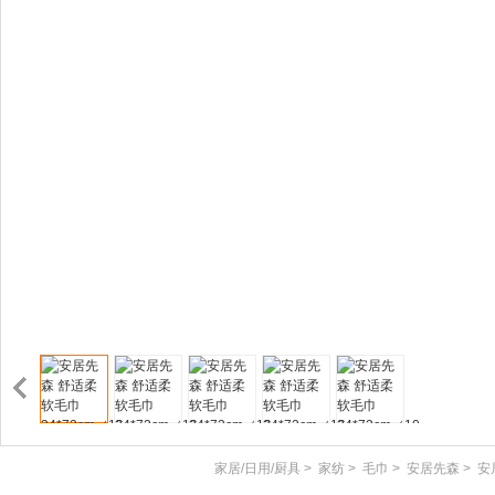
家居/日用/厨具
>
家纺
>
毛巾
>
安居先森
>
安