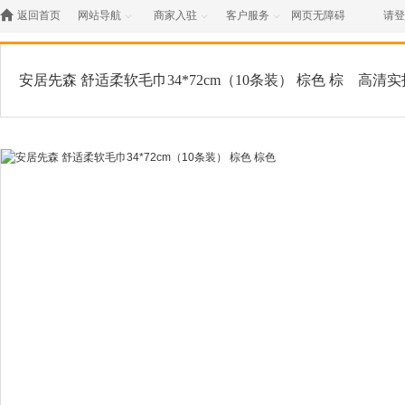

返回首页
网站导航
商家入驻
客户服务
网页无障碍
请登



安居先森 舒适柔软毛巾34*72cm（10条装） 棕色 棕
高清实
色