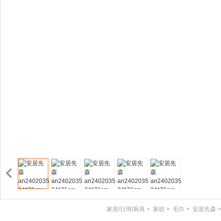
家居/日用/厨具
>
家纺
>
毛巾
>
安居先森