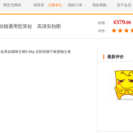
网页无障碍
请登录
注册有礼
我的订单
我的易购
苏宁会员


379
¥
.00
价格：
成幼猫通用型英短
高清实拍图
评价：
宠物主食
最新评价