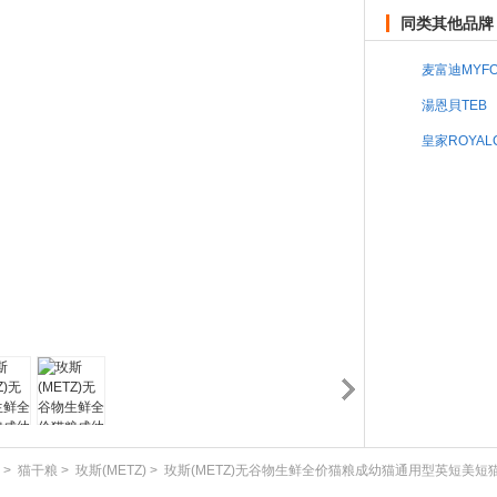
同类其他品牌
麦富迪MYFO
湯恩貝TEB
皇家ROYAL
>
猫干粮
>
玫斯(METZ)
>
玫斯(METZ)无谷物生鲜全价猫粮成幼猫通用型英短美短猫咪