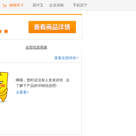

购物车
0
易付宝
企业采购
手机苏宁



全部优质商家
查看全部评价>
啊哦，暂时还没有人发表评价...去
了解下产品的详细信息吧~
去看看>