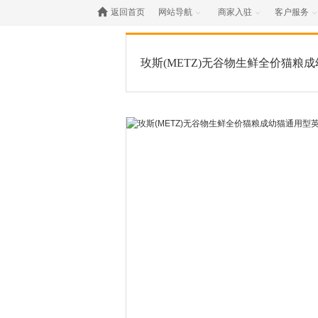

返回首页
网站导航
商家入驻
客户服务



玫斯(METZ)无谷物生鲜全价猫粮
美短猫咪主粮6.8kg 全阶段猫干粮