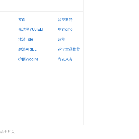
立白
音汐斯特
豫洁灵YUJIELI
奥妙omo
h
汰渍Tide
超能
碧浪ARIEL
苏宁宜品推荐
护丽Woolite
彩衣米奇
品图片页