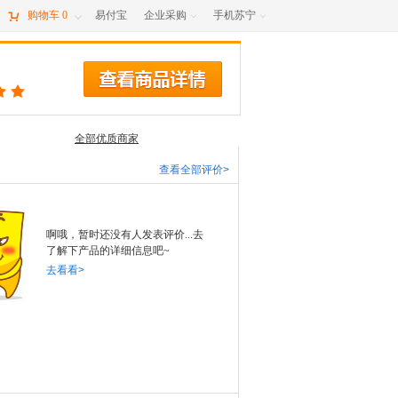

购物车
0
易付宝
企业采购
手机苏宁



全部优质商家
查看全部评价>
啊哦，暂时还没有人发表评价...去
了解下产品的详细信息吧~
去看看>