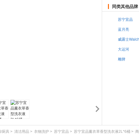
同类其他品牌
苏宁宜品
蓝月亮
威露士Walc
大运河
雕牌
用/厨具
>
清洁用品
>
衣物洗护
>
苏宁宜品
>
苏宁宜品薰衣草香型洗衣液2L*6桶
>
商