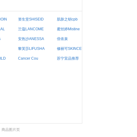
OIN
资生堂SHISEID
肌肤之钥cpb
AL
兰蔻LANCOME
蜜丝婷Mistine
s
安热沙ANESSA
倍依泉
黎芙莎LIFUSHA
修丽可SKINCEU
ILD
Cancer Cou
苏宁宜品推荐
>
商品图片页