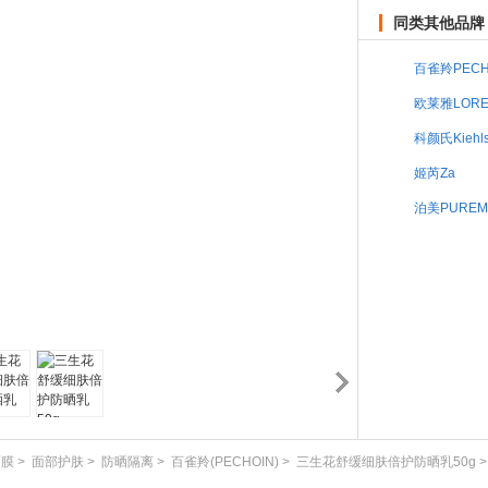
同类其他品牌
百雀羚PECH
欧莱雅LORE
科颜氏Kiehl
姬芮Za
泊美PUREM
面膜
>
面部护肤
>
防晒隔离
>
百雀羚(PECHOIN)
>
三生花舒缓细肤倍护防晒乳50g