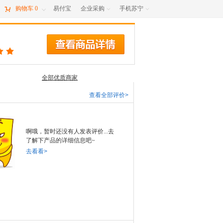

购物车
0
易付宝
企业采购
手机苏宁



全部优质商家
查看全部评价>
啊哦，暂时还没有人发表评价...去
了解下产品的详细信息吧~
去看看>