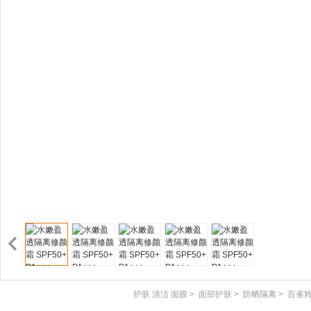
护肤 清洁 面膜
>
面部护肤
>
防晒隔离
>
百雀羚(