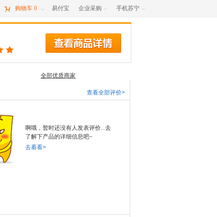

购物车
0
易付宝
企业采购
手机苏宁



全部优质商家
查看全部评价>
啊哦，暂时还没有人发表评价...去
了解下产品的详细信息吧~
去看看>