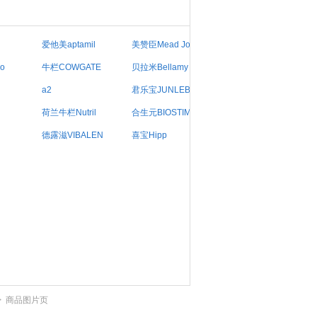
爱他美aptamil
美赞臣Mead Jo
o
牛栏COWGATE
贝拉米Bellamy
a2
君乐宝JUNLEBA
荷兰牛栏Nutril
合生元BIOSTIM
德露滋VIBALEN
喜宝Hipp
>
商品图片页