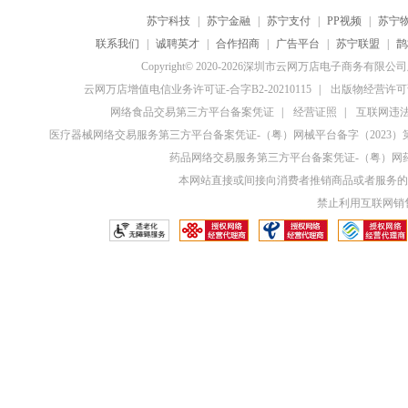
苏宁科技
|
苏宁金融
|
苏宁支付
|
PP视频
|
苏宁
联系我们
|
诚聘英才
|
合作招商
|
广告平台
|
苏宁联盟
|
鹊
Copyright© 2020-2026深圳市云网万店电子商务有限
云网万店增值电信业务许可证-合字B2-20210115
|
出版物经营许可证
网络食品交易第三方平台备案凭证
|
经营证照
|
互联网违法和
医疗器械网络交易服务第三方平台备案凭证-（粤）网械平台备字（2023）第0
药品网络交易服务第三方平台备案凭证-（粤）网药平
本网站直接或间接向消费者推销商品或者服务的
禁止利用互联网销售