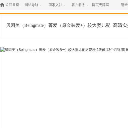

返回首页
网站导航
商家入驻
客户服务
网页无障碍
请登



贝因美（Beingmate）菁爱（原金装爱+）较大婴儿配
高清实
方奶粉 2段(6-12个月适用) 900克