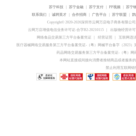
苏宁科技
|
苏宁金融
|
苏宁支付
|
PP视频
|
苏宁
联系我们
|
诚聘英才
|
合作招商
|
广告平台
|
苏宁联盟
|
鹊
Copyright© 2020-2026深圳市云网万店电子商务有限
云网万店增值电信业务许可证-合字B2-20210115
|
出版物经营许可证
网络食品交易第三方平台备案凭证
|
经营证照
|
互联网违法和
医疗器械网络交易服务第三方平台备案凭证-（粤）网械平台备字（2023）第0
药品网络交易服务第三方平台备案凭证-（粤）网药平
本网站直接或间接向消费者推销商品或者服务的
禁止利用互联网销售