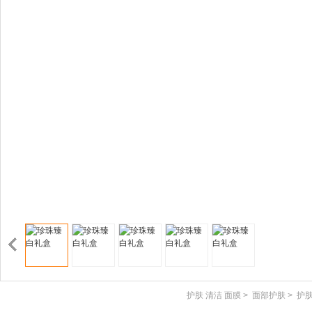
护肤 清洁 面膜
>
面部护肤
>
护