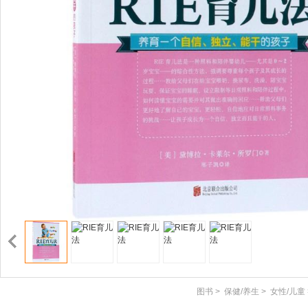
图书
>
保健/养生
>
女性/儿童