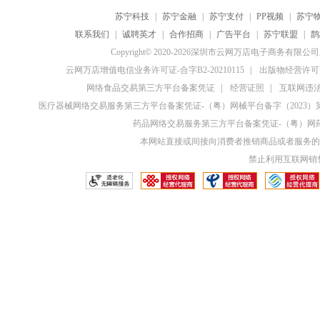
苏宁科技
|
苏宁金融
|
苏宁支付
|
PP视频
|
苏宁
联系我们
|
诚聘英才
|
合作招商
|
广告平台
|
苏宁联盟
|
鹊
Copyright© 2020-2026深圳市云网万店电子商务有限
云网万店增值电信业务许可证-合字B2-20210115
|
出版物经营许可证
网络食品交易第三方平台备案凭证
|
经营证照
|
互联网违法和
医疗器械网络交易服务第三方平台备案凭证-（粤）网械平台备字（2023）第0
药品网络交易服务第三方平台备案凭证-（粤）网药平
本网站直接或间接向消费者推销商品或者服务的
禁止利用互联网销售