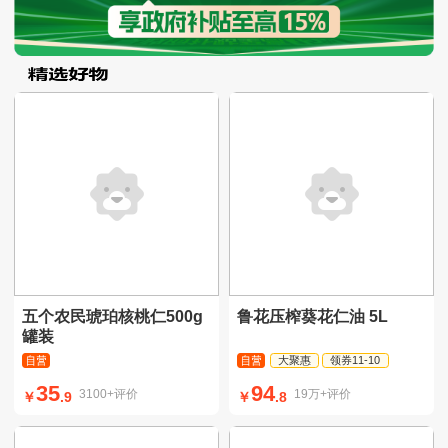
五个农民琥珀核桃仁500g
鲁花压榨葵花仁油 5L
罐装
大聚惠
领券11-10
35
94
3100+评价
19万+评价
￥
.9
￥
.8