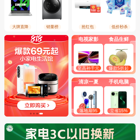
大牌直降
销量榜
抢红包
低价秒杀
电视家影
食品生鲜
至高补千元
爆款5折起
清凉一夏
手机电脑
落地扇95
立省15%