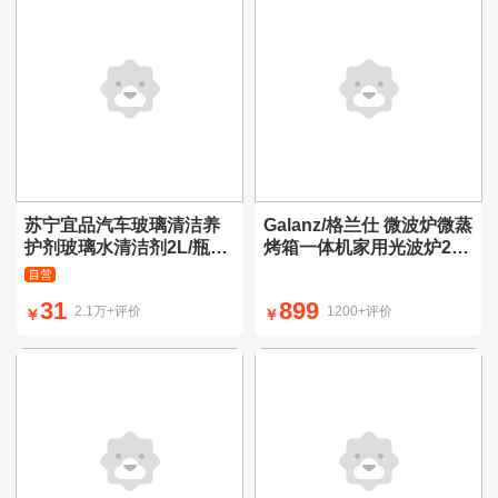
苏宁宜品汽车玻璃清洁养
Galanz/格兰仕 微波炉微蒸
护剂玻璃水清洁剂2L/瓶2
烤箱一体机家用光波炉23
瓶装【驱水防雨】
升不锈钢内胆G80F23CSL
-C2(S5)
31
899
2.1万+评价
1200+评价
￥
￥