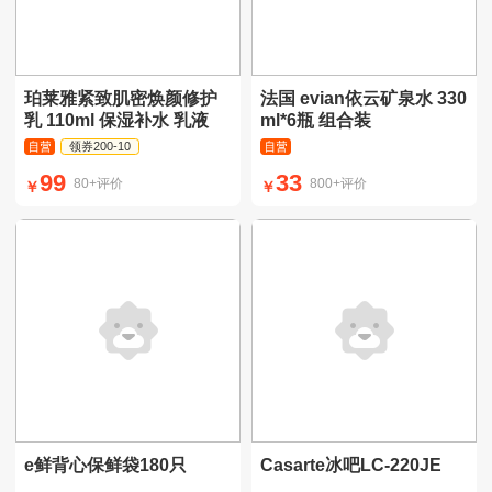
珀莱雅紧致肌密焕颜修护
法国 evian依云矿泉水 330
乳 110ml 保湿补水 乳液
ml*6瓶 组合装
领券200-10
99
33
80+评价
800+评价
￥
￥
e鲜背心保鲜袋180只
Casarte冰吧LC-220JE