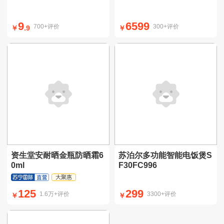
9
6599
700+评价
300+评价
￥
.9
￥
资生堂安耐晒金瓶防晒霜6
苏泊尔多功能智能电饭煲S
0ml
F30FC996
大聚惠
包税
125
299
1.6万+评价
3300+评价
￥
￥